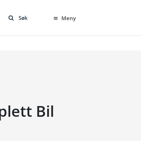
Søk
Meny
lett Bil