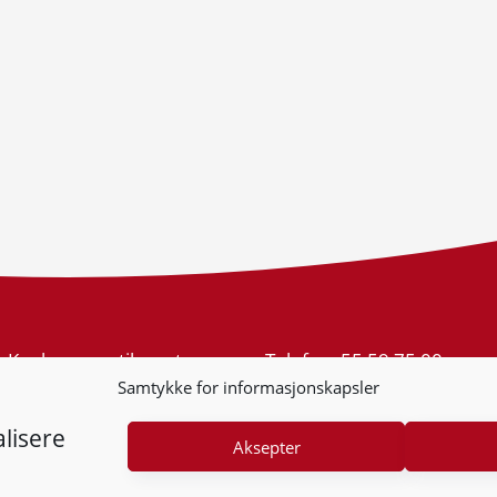
Konkurransetilsynet
Telefon:
55 59 75 00
Postboks 439 Sentrum
E-post:
post@kt.no
Samtykke for informasjonskapsler
5805 Bergen
Nyhetsvarsel >>
Org.nr: 974 761 246
lisere
Aksepter