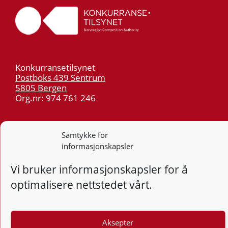
Konkurransetilsynet
Postboks 439 Sentrum
5805 Bergen
Org.nr: 974 761 246
Telefon:
55 59 75 00
Samtykke for
E-post:
post@kt.no
informasjonskapsler
Nyhetsvarsel >>
Vi bruker informasjonskapsler for å
Personvern
optimalisere nettstedet vårt.
Tilgjengelighetserklæring
Aksepter