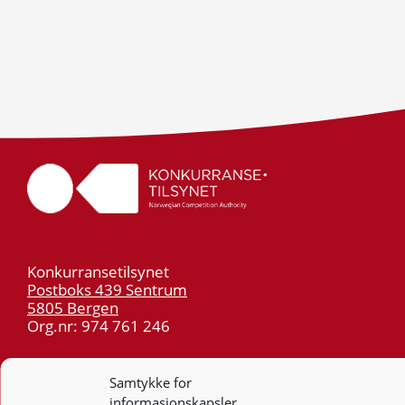
Konkurransetilsynet
Postboks 439 Sentrum
5805 Bergen
Org.nr: 974 761 246
Telefon:
55 59 75 00
Samtykke for
E-post:
post@kt.no
informasjonskapsler