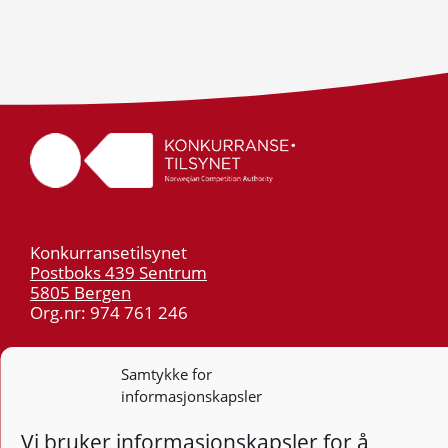
Konkurransetilsynet
Postboks 439 Sentrum
5805 Bergen
Org.nr: 974 761 246
Telefon:
55 59 75 00
Samtykke for
E-post:
post@kt.no
informasjonskapsler
Nyhetsvarsel >>
Vi bruker informasjonskapsler for å