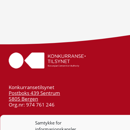
Konkurransetilsynet
Postboks 439 Sentrum
5805 Bergen
Org.nr: 974 761 246
Telefon:
55 59 75 00
Samtykke for
E-post:
post@kt.no
informasjonskapsler