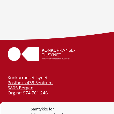
Konkurransetilsynet
Postboks 439 Sentrum
5805 Bergen
Org.nr: 974 761 246
Telefon:
55 59 75 00
Samtykke for
E-post:
post@kt.no