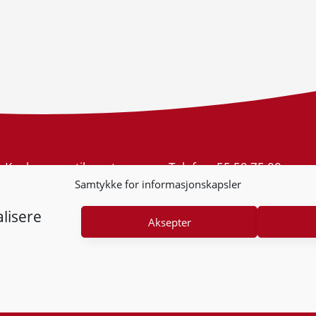
Konkurransetilsynet
Telefon:
55 59 75 00
Postboks 439 Sentrum
E-post:
post@kt.no
Samtykke for informasjonskapsler
5805 Bergen
Nyhetsvarsel >>
Org.nr: 974 761 246
lisere
Aksepter