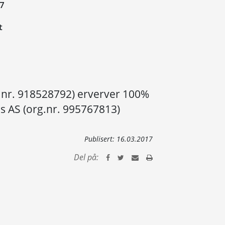
17
t
.nr. 918528792) erverver 100%
ds AS (org.nr. 995767813)
Publisert:
16.03.2017
Del på: