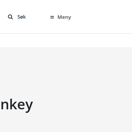
Søk
Meny
Sankey