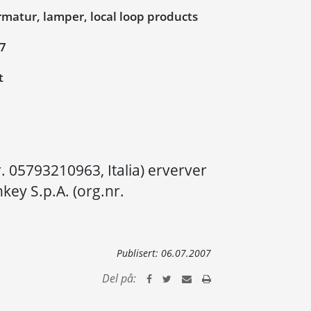
matur, lamper, local loop products
07
t
nr. 05793210963, Italia) erverver
nkey S.p.A. (org.nr.
Publisert:
06.07.2007
Del på: