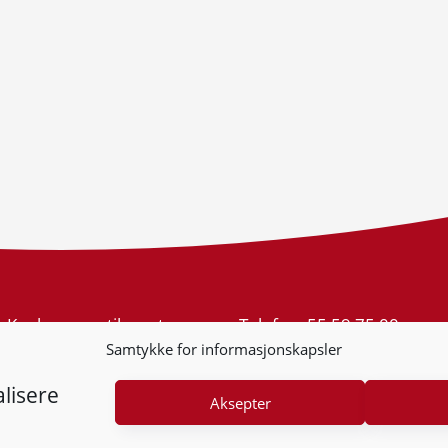
Konkurransetilsynet
Telefon:
55 59 75 00
Postboks 439 Sentrum
E-post:
post@kt.no
Samtykke for informasjonskapsler
5805 Bergen
Nyhetsvarsel >>
Org.nr: 974 761 246
lisere
Aksepter