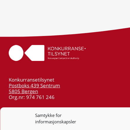
Konkurransetilsynet
Postboks 439 Sentrum
5805 Bergen
Org.nr: 974 761 246
Telefon:
55 59 75 00
Samtykke for
E-post:
post@kt.no
informasjonskapsler
Nyhetsvarsel >>