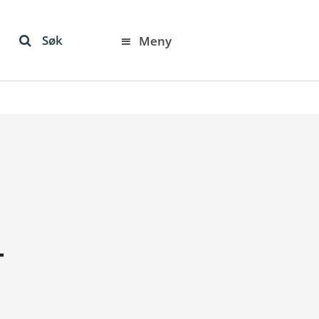
Søk
Meny
–