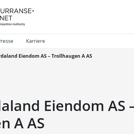
Presse
Karriere
daland Eiendom AS – Trollhaugen A AS
aland Eiendom AS 
en A AS