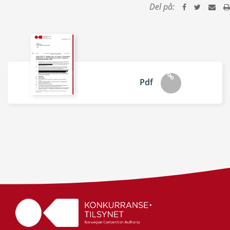
Del på:
Pdf