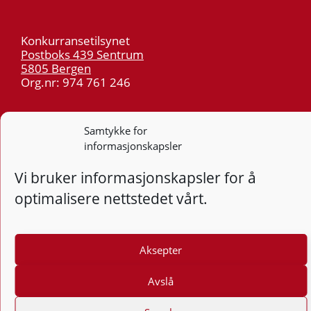
Konkurransetilsynet
Postboks 439 Sentrum
5805 Bergen
Org.nr: 974 761 246
Telefon:
55 59 75 00
Samtykke for
E-post:
post@kt.no
informasjonskapsler
Nyhetsvarsel >>
Vi bruker informasjonskapsler for å
optimalisere nettstedet vårt.
Personvern
Tilgjengelighetserklæring
Aksepter
Følg
F
Avslå