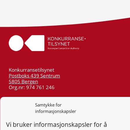
Konkurransetilsynet
Postboks 439 Sentrum
5805 Bergen
Org.nr: 974 761 246
Telefon:
55 59 75 00
Samtykke for
E-post:
post@kt.no
informasjonskapsler
Nyhetsvarsel >>
Vi bruker informasjonskapsler for å