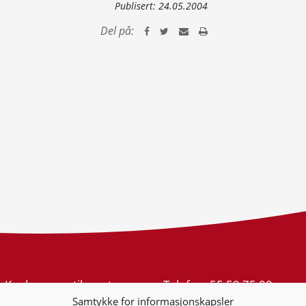
Publisert:
24.05.2004
Del på:
Konkurransetilsynet
Telefon:
55 59 75 00
Postboks 439 Sentrum
E-post:
post@kt.no
Samtykke for informasjonskapsler