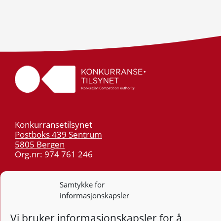
Konkurransetilsynet
Postboks 439 Sentrum
5805 Bergen
Org.nr: 974 761 246
Telefon:
55 59 75 00
Samtykke for
E-post:
post@kt.no
informasjonskapsler
Nyhetsvarsel >>
Vi bruker informasjonskapsler for å