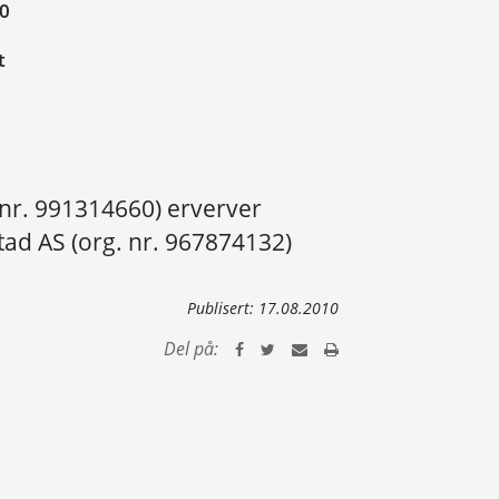
10
t
nr. 991314660) erverver
stad AS (org. nr. 967874132)
Publisert:
17.08.2010
Del på: