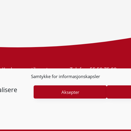
Konkurransetilsynet
Telefon:
55 59 75 00
Postboks 439 Sentrum
E-post:
post@kt.no
Samtykke for informasjonskapsler
5805 Bergen
Nyhetsvarsel >>
Org.nr: 974 761 246
lisere
Aksepter