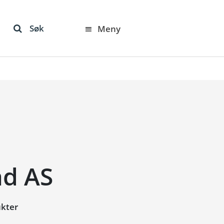
Søk
Meny
ad AS
ukter