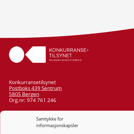
Konkurransetilsynet
Postboks 439 Sentrum
5805 Bergen
Org.nr: 974 761 246
Telefon:
55 59 75 00
Samtykke for
E-post:
post@kt.no
informasjonskapsler
Nyhetsvarsel >>