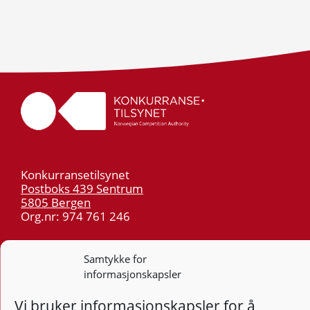
Konkurransetilsynet
Postboks 439 Sentrum
5805 Bergen
Org.nr: 974 761 246
Telefon:
55 59 75 00
Samtykke for
E-post:
post@kt.no
informasjonskapsler
Nyhetsvarsel >>
Vi bruker informasjonskapsler for å