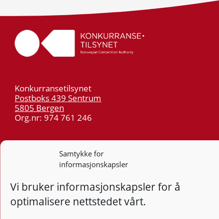
Konkurransetilsynet
Postboks 439 Sentrum
5805 Bergen
Org.nr: 974 761 246
Telefon:
55 59 75 00
E-post:
post@kt.no
Samtykke for
informasjonskapsler
Nyhetsvarsel >>
Vi bruker informasjonskapsler for å
Personvern
optimalisere nettstedet vårt.
Tilgjengelighetserklæring