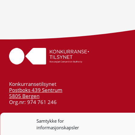
Konkurransetilsynet
Postboks 439 Sentrum
5805 Bergen
Org.nr: 974 761 246
Telefon:
55 59 75 00
Samtykke for
E-post:
post@kt.no
informasjonskapsler