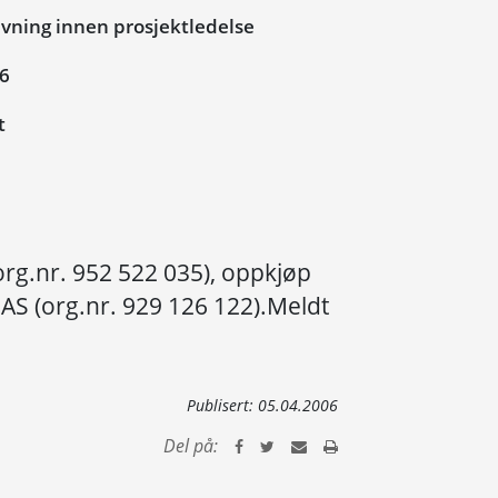
vning innen prosjektledelse
06
t
org.nr. 952 522 035), oppkjøp
S (org.nr. 929 126 122).Meldt
Publisert:
05.04.2006
Del på: