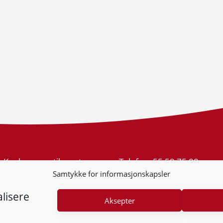
Konkurransetilsynet
Telefon:
55 59 75 00
Postboks 439 Sentrum
E-post:
post@kt.no
Samtykke for informasjonskapsler
5805 Bergen
Nyhetsvarsel >>
Org.nr: 974 761 246
lisere
Aksepter