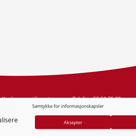
Konkurransetilsynet
Telefon:
55 59 75 00
Postboks 439 Sentrum
E-post:
post@kt.no
Samtykke for informasjonskapsler
5805 Bergen
Nyhetsvarsel >>
Org.nr: 974 761 246
lisere
Aksepter