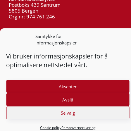
Postboks 439 Sentrum
5805 Bergen
Org.nr: 974 761 246
Telefon:
55 59 75 00
Samtykke for
E-post:
post@kt.no
informasjonskapsler
Nyhetsvarsel >>
Vi bruker informasjonskapsler for å
optimalisere nettstedet vårt.
Personvern
Tilgjengelighetserklæring
Aksepter
Følg
F
Avslå
Se valg
Cookie policy
Personvernerklæring