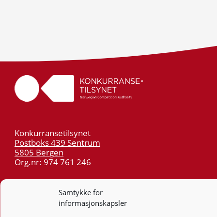
Konkurransetilsynet
Postboks 439 Sentrum
5805 Bergen
Org.nr: 974 761 246
Telefon:
55 59 75 00
Samtykke for
E-post:
post@kt.no
informasjonskapsler
Nyhetsvarsel >>