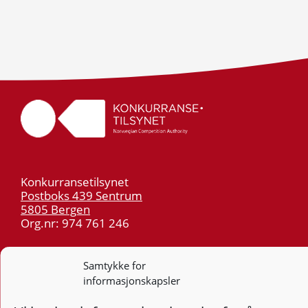
Konkurransetilsynet
Postboks 439 Sentrum
5805 Bergen
Org.nr: 974 761 246
Telefon:
55 59 75 00
Samtykke for
E-post:
post@kt.no
informasjonskapsler
Nyhetsvarsel >>