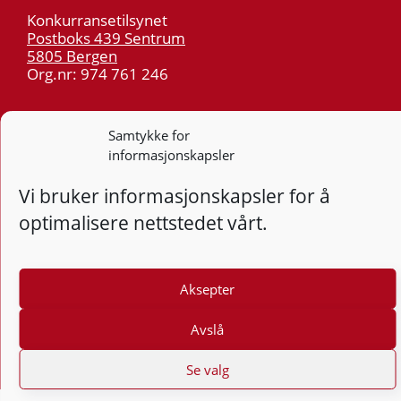
Konkurransetilsynet
Postboks 439 Sentrum
5805 Bergen
Org.nr: 974 761 246
Telefon:
55 59 75 00
Samtykke for
E-post:
post@kt.no
informasjonskapsler
Nyhetsvarsel >>
Vi bruker informasjonskapsler for å
optimalisere nettstedet vårt.
Personvern
Tilgjengelighetserklæring
Aksepter
Følg
F
Avslå
Se valg