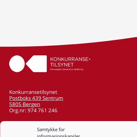
Konkurransetilsynet
Postboks 439 Sentrum
5805 Bergen
Org.nr: 974 761 246
Telefon:
55 59 75 00
Samtykke for
E-post:
post@kt.no
informasjonskapsler