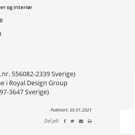
r og interiør
20
t
.nr. 556082-2339 Sverige)
ne i Royal Design Group
897-3647 Sverige)
Publisert:
05.01.2021
Del på: