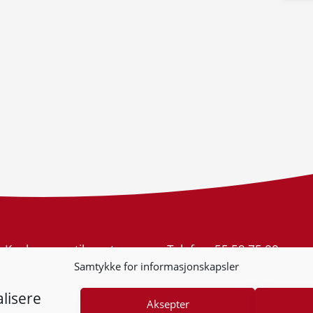
Konkurransetilsynet
Telefon:
55 59 75 00
Postboks 439 Sentrum
E-post:
post@kt.no
Samtykke for informasjonskapsler
5805 Bergen
Nyhetsvarsel >>
Org.nr: 974 761 246
lisere
Aksepter