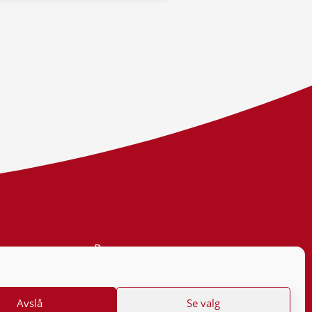
Personvern
Tilgjengelighetserklæring
Avslå
Se valg