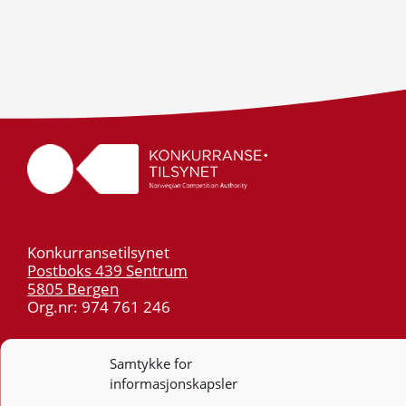
Konkurransetilsynet
Postboks 439 Sentrum
5805 Bergen
Org.nr: 974 761 246
Telefon:
55 59 75 00
Samtykke for
E-post:
post@kt.no
informasjonskapsler