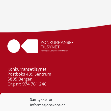
Konkurransetilsynet
Postboks 439 Sentrum
5805 Bergen
Org.nr: 974 761 246
Telefon:
55 59 75 00
Samtykke for
E-post:
post@kt.no
informasjonskapsler