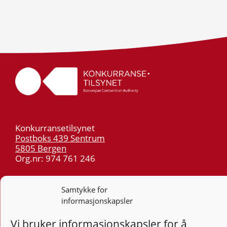
Konkurransetilsynet
Postboks 439 Sentrum
5805 Bergen
Org.nr: 974 761 246
Telefon:
55 59 75 00
Samtykke for
E-post:
post@kt.no
informasjonskapsler
Nyhetsvarsel >>
Vi bruker informasjonskapsler for å