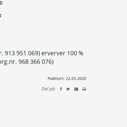
20
t
r. 913 951 069) erverver 100 %
org.nr. 968 366 076)
Publisert:
22.05.2020
Del på: