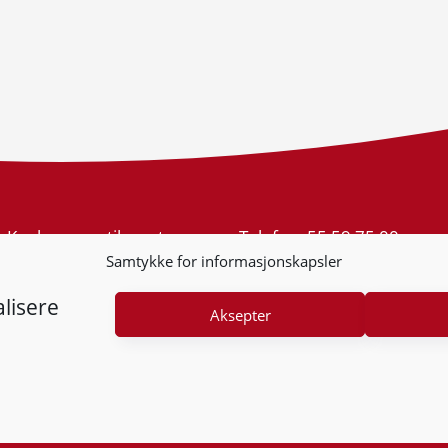
Konkurransetilsynet
Telefon:
55 59 75 00
Postboks 439 Sentrum
E-post:
post@kt.no
Samtykke for informasjonskapsler
5805 Bergen
Nyhetsvarsel >>
Org.nr: 974 761 246
lisere
Aksepter