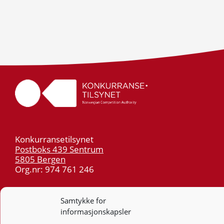
Konkurransetilsynet
Postboks 439 Sentrum
5805 Bergen
Org.nr: 974 761 246
Telefon:
55 59 75 00
Samtykke for
E-post:
post@kt.no
informasjonskapsler