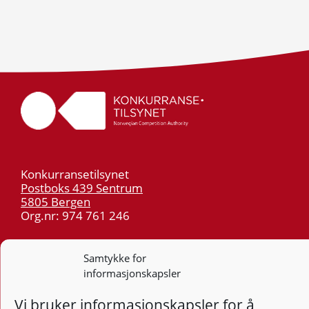
Konkurransetilsynet
Postboks 439 Sentrum
5805 Bergen
Org.nr: 974 761 246
Telefon:
55 59 75 00
Samtykke for
E-post:
post@kt.no
informasjonskapsler
Nyhetsvarsel >>
Vi bruker informasjonskapsler for å