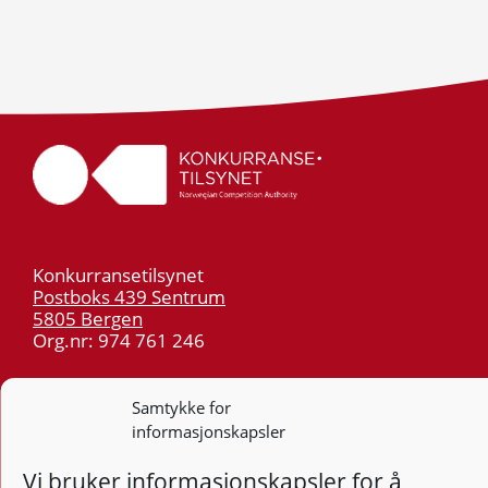
Konkurransetilsynet
Postboks 439 Sentrum
5805 Bergen
Org.nr: 974 761 246
Telefon:
55 59 75 00
Samtykke for
E-post:
post@kt.no
informasjonskapsler
Nyhetsvarsel >>
Vi bruker informasjonskapsler for å