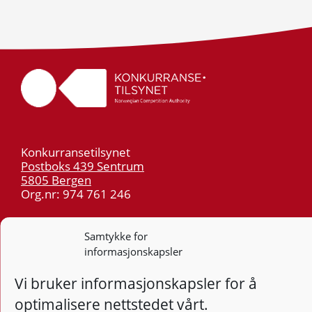
Konkurransetilsynet
Postboks 439 Sentrum
5805 Bergen
Org.nr: 974 761 246
Telefon:
55 59 75 00
Samtykke for
E-post:
post@kt.no
informasjonskapsler
Nyhetsvarsel >>
Vi bruker informasjonskapsler for å
optimalisere nettstedet vårt.
Personvern