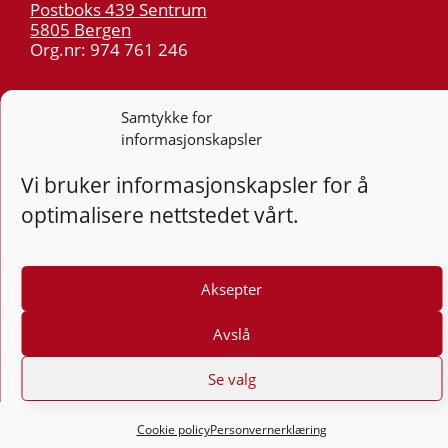
Postboks 439 Sentrum
5805 Bergen
Org.nr: 974 761 246
Telefon:
55 59 75 00
Samtykke for
E-post:
post@kt.no
informasjonskapsler
Nyhetsvarsel >>
Vi bruker informasjonskapsler for å
optimalisere nettstedet vårt.
Personvern
Tilgjengelighetserklæring
Aksepter
Følg
F
Avslå
Se valg
Cookie policy
Personvernerklæring