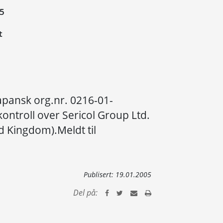
05
t
japansk org.nr. 0216-01-
kontroll over Sericol Group Ltd.
d Kingdom).Meldt til
Publisert:
19.01.2005
Del på: