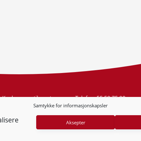
Konkurransetilsynet
Telefon:
55 59 75 00
Postboks 439 Sentrum
E-post:
post@kt.no
Samtykke for informasjonskapsler
5805 Bergen
Nyhetsvarsel >>
Org.nr: 974 761 246
lisere
Aksepter