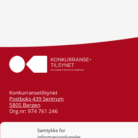
Konkurransetilsynet
Postboks 439 Sentrum
5805 Bergen
Org.nr: 974 761 246
Telefon:
55 59 75 00
Samtykke for
E-post:
post@kt.no
informasjonskapsler