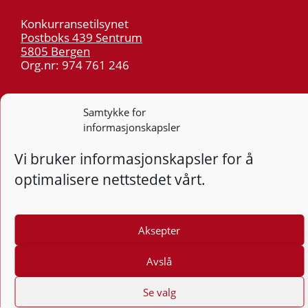
Konkurransetilsynet
Postboks 439 Sentrum
5805 Bergen
Org.nr: 974 761 246
Telefon:
55 59 75 00
Samtykke for
E-post:
post@kt.no
informasjonskapsler
Nyhetsvarsel >>
Vi bruker informasjonskapsler for å
optimalisere nettstedet vårt.
Personvern
Tilgjengelighetserklæring
Aksepter
Følg
F
Avslå
Se valg