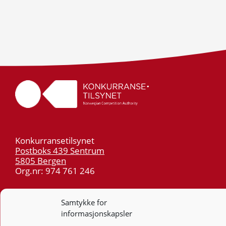
Konkurransetilsynet
Postboks 439 Sentrum
5805 Bergen
Org.nr: 974 761 246
Telefon:
55 59 75 00
Samtykke for
E-post:
post@kt.no
informasjonskapsler