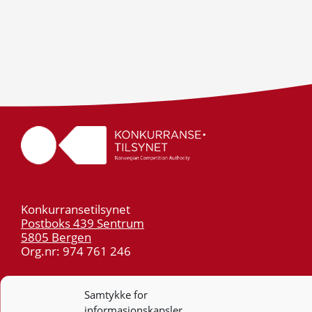
Konkurransetilsynet
Postboks 439 Sentrum
5805 Bergen
Org.nr: 974 761 246
Telefon:
55 59 75 00
Samtykke for
E-post:
post@kt.no
informasjonskapsler