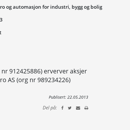
o og automasjon for industri, bygg og bolig
13
t
g nr 912425886) erverver aksjer
ro AS (org nr 989234226)
Publisert:
22.05.2013
Del på: