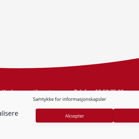
Konkurransetilsynet
Telefon:
55 59 75 00
Postboks 439 Sentrum
E-post:
post@kt.no
Samtykke for informasjonskapsler
5805 Bergen
Nyhetsvarsel >>
Org.nr: 974 761 246
lisere
Aksepter