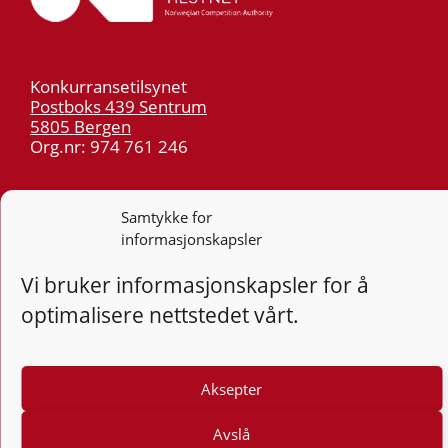
Konkurransetilsynet
Postboks 439 Sentrum
5805 Bergen
Org.nr: 974 761 246
Telefon:
55 59 75 00
Samtykke for
E-post:
post@kt.no
informasjonskapsler
Nyhetsvarsel >>
Vi bruker informasjonskapsler for å
optimalisere nettstedet vårt.
Personvern
Tilgjengelighetserklæring
Aksepter
Følg
F
Avslå