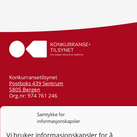
Konkurransetilsynet
Postboks 439 Sentrum
5805 Bergen
Org.nr: 974 761 246
Telefon:
55 59 75 00
Samtykke for
E-post:
post@kt.no
informasjonskapsler
Nyhetsvarsel >>
Vi bruker informasjonskapsler for å