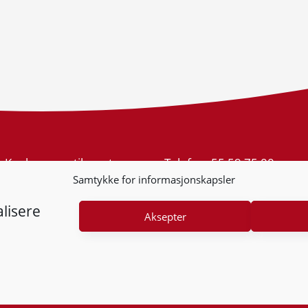
Konkurransetilsynet
Telefon:
55 59 75 00
Postboks 439 Sentrum
E-post:
post@kt.no
Samtykke for informasjonskapsler
5805 Bergen
Nyhetsvarsel >>
Org.nr: 974 761 246
lisere
Aksepter