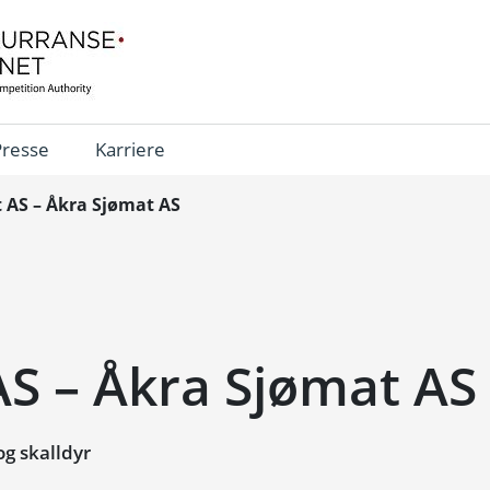
Presse
Karriere
 AS – Åkra Sjømat AS
AS – Åkra Sjømat AS
g skalldyr