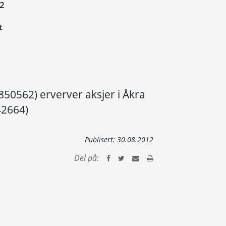
12
t
850562) erverver aksjer i Åkra
42664)
Publisert:
30.08.2012
Del på: