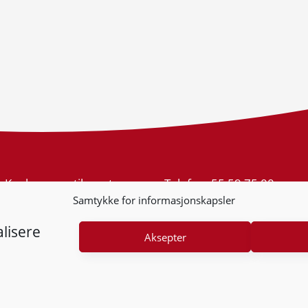
Konkurransetilsynet
Telefon:
55 59 75 00
Postboks 439 Sentrum
E-post:
post@kt.no
Samtykke for informasjonskapsler
5805 Bergen
Nyhetsvarsel >>
Org.nr: 974 761 246
lisere
Aksepter