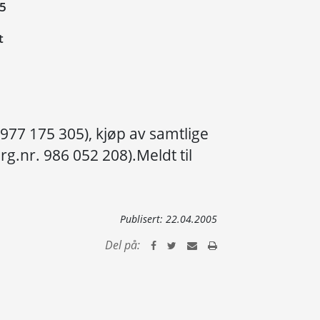
05
t
 977 175 305), kjøp av samtlige
g.nr. 986 052 208).Meldt til
Publisert:
22.04.2005
Del på: