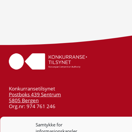
Konkurransetilsynet
Postboks 439 Sentrum
5805 Bergen
Org.nr: 974 761 246
Telefon:
55 59 75 00
Samtykke for
E-post:
post@kt.no
informasjonskapsler