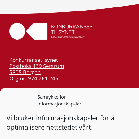
Konkurransetilsynet
Postboks 439 Sentrum
5805 Bergen
Org.nr: 974 761 246
Telefon:
55 59 75 00
Samtykke for
E-post:
post@kt.no
informasjonskapsler
Nyhetsvarsel >>
Vi bruker informasjonskapsler for å
optimalisere nettstedet vårt.
Personvern