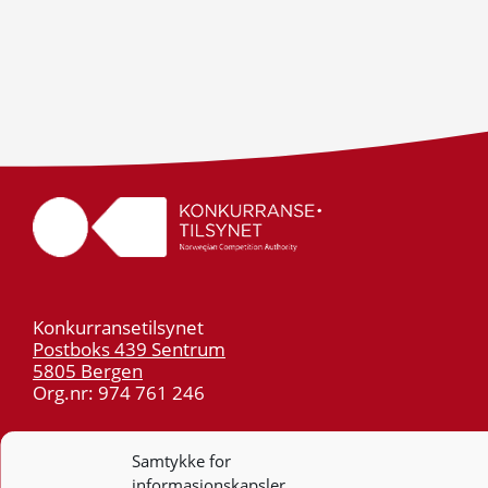
Konkurransetilsynet
Postboks 439 Sentrum
5805 Bergen
Org.nr: 974 761 246
Telefon:
55 59 75 00
Samtykke for
E-post:
post@kt.no
informasjonskapsler