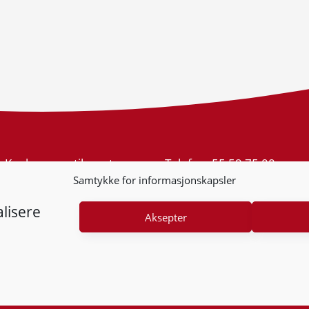
Konkurransetilsynet
Telefon:
55 59 75 00
Postboks 439 Sentrum
E-post:
post@kt.no
Samtykke for informasjonskapsler
5805 Bergen
Nyhetsvarsel >>
Org.nr: 974 761 246
lisere
Aksepter