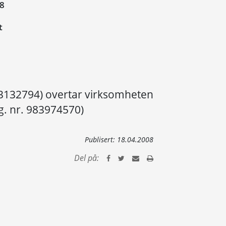
08
t
963132794) overtar virksomheten
rg. nr. 983974570)
Publisert:
18.04.2008
Del på: