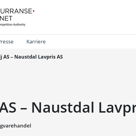
Presse
Karriere
lj AS – Naustdal Lavpris AS
 AS – Naustdal Lavpr
igvarehandel